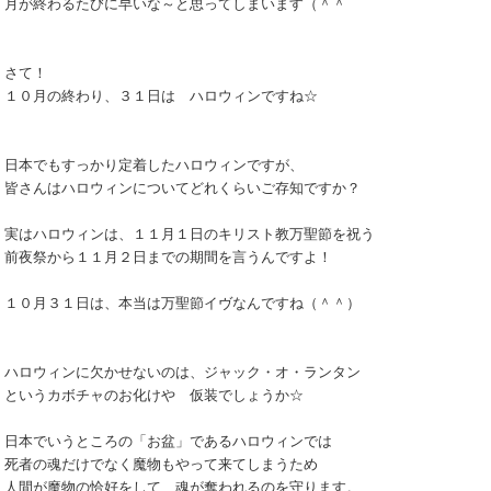
月が終わるたびに早いな～と思ってしまいます（＾＾ゞ
さて！
１０月の終わり、３１日は ハロウィンですね☆
日本でもすっかり定着したハロウィンですが、
皆さんはハロウィンについてどれくらいご存知ですか？
実はハロウィンは、１１月１日のキリスト教万聖節を祝う
前夜祭から１１月２日までの期間を言うんですよ！
１０月３１日は、本当は万聖節イヴなんですね（＾＾）
ハロウィンに欠かせないのは、ジャック・オ・ランタン
というカボチャのお化けや 仮装でしょうか☆
日本でいうところの「お盆」であるハロウィンでは
死者の魂だけでなく魔物もやって来てしまうため
人間が魔物の恰好をして、魂が奪われるのを守ります。