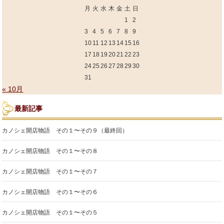
月
火
水
木
金
土
日
1
2
3
4
5
6
7
8
9
10
11
12
13
14
15
16
17
18
19
20
21
22
23
24
25
26
27
28
29
30
31
« 10月
最新記事
カノシェ開店物語 その１〜その９（最終回）
カノシェ開店物語 その１〜その８
カノシェ開店物語 その１〜その７
カノシェ開店物語 その１〜その６
カノシェ開店物語 その１〜その５