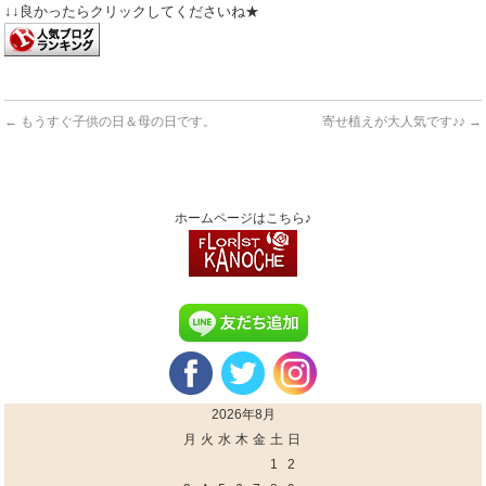
↓↓良かったらクリックしてくださいね★
←
もうすぐ子供の日＆母の日です。
寄せ植えが大人気です♪♪
→
ホームページはこちら♪
2026年8月
月
火
水
木
金
土
日
1
2