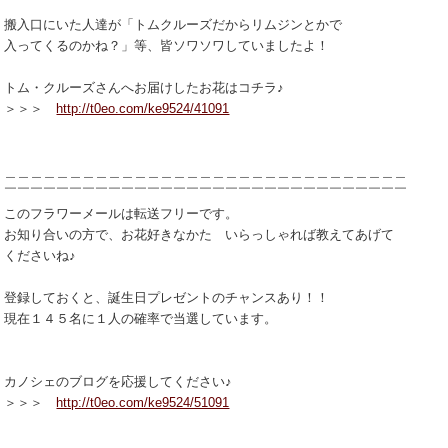
搬入口にいた人達が「トムクルーズだからリムジンとかで
入ってくるのかね？」等、皆ソワソワしていましたよ！
トム・クルーズさんへお届けしたお花はコチラ♪
＞＞＞
http://t0eo.com/ke9524/41091
＿＿＿＿＿＿＿＿＿＿＿＿＿＿＿＿＿＿＿＿＿＿＿＿＿＿＿＿＿＿＿
￣￣￣￣￣￣￣￣￣￣￣￣￣￣￣￣￣￣￣￣￣￣￣￣￣￣￣￣￣￣￣
このフラワーメールは転送フリーです。
お知り合いの方で、お花好きなかた いらっしゃれば教えてあげて
くださいね♪
登録しておくと、誕生日プレゼントのチャンスあり！！
現在１４５名に１人の確率で当選しています。
カノシェのブログを応援してください♪
＞＞＞
http://t0eo.com/ke9524/51091