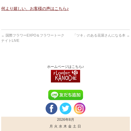
何より嬉しい、お客様の声はこちら♪
←
国際フラワーEXPO＆フラワートーク
「ツキ」のある花屋さんになる本
→
ナイトLIVE
ホームページはこちら♪
2026年8月
月
火
水
木
金
土
日