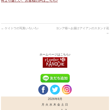
何より嬉しい、お客様の声はこちら♪
←
ケイトウの写真いろいろ♪
ヨンア様へお届けアイアンのスタンド花
→
ホームページはこちら♪
2026年8月
月
火
水
木
金
土
日