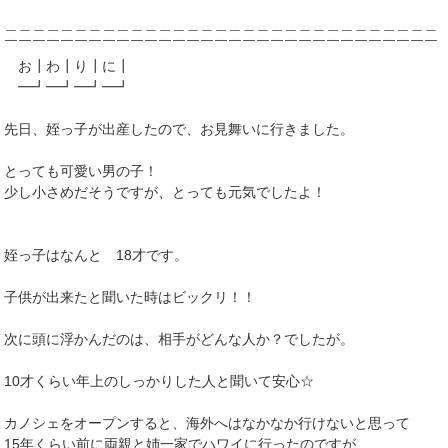
＿＿＿＿＿＿＿＿＿＿＿＿＿＿＿＿＿＿＿＿＿＿＿＿＿＿＿＿＿＿＿
￣￣￣￣￣￣￣￣￣￣￣￣￣￣￣￣￣￣￣￣￣￣￣￣￣￣￣￣￣￣￣
お┃わ┃り┃に┃
━┛━┛━┛━┛
先日、姪っ子が出産したので、お見舞いに行きました。
とっても可愛い男の子！
少し小さめだそうですが、とっても元気でしたよ！
姪っ子はなんと 18才です。
子供が出来たと聞いた時はビックリ！！
次に頭に浮かんだのは、相手がどんな人か？でしたが。
10才くらい年上のしっかりした人と聞いて安心☆
カノシェをオープンすると、海外へはなかなか行けないと思って
15年くらい前に両親と姉一家でハワイに行ったのですが