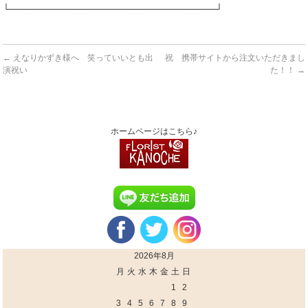
└──────────────────────────────┘
←
えなりかずき様へ 笑っていいとも出
祝 携帯サイトから注文いただきまし
演祝い
た！！
→
ホームページはこちら♪
2026年8月
月
火
水
木
金
土
日
1
2
3
4
5
6
7
8
9