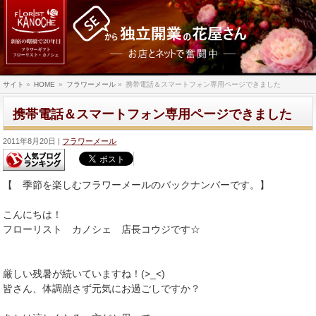
サイト
»
HOME
»
フラワーメール
»
携帯電話＆スマートフォン専用ページできました
携帯電話＆スマートフォン専用ページできました
2011年8月20日
フラワーメール
【 季節を楽しむフラワーメールのバックナンバーです。】
こんにちは！
フローリスト カノシェ 店長コウジです☆
厳しい残暑が続いていますね！(>_<)
皆さん、体調崩さず元気にお過ごしですか？