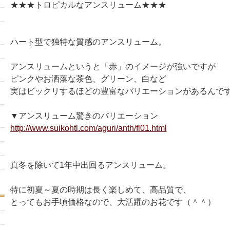
★★★トロピカルなアンスリューム★★★
ハート型で独特な質感のアンスリューム。
アンスリュームというと「赤」のイメージが強いですが
ピンクやお洒落な茶色、グリーン、白など
実はビックリするほどの豊富なバリエーションがあるんで
▼アンスリューム驚きのバリエーション
http://www.suikohtl.com/aguri/anth/fl01.html
真冬を除いて1年中出回るアンスリューム。
特に初夏～夏の時期は長く楽しめて、高品質で、
とってもお手頃価格なので、大活躍のお花です（＾＾）