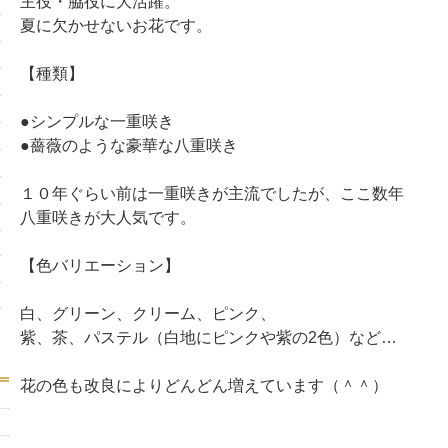
主役・脇役に大活躍。
夏に欠かせないお花です。
【種類】
●シンプルな一重咲き
●薔薇のような豪華な八重咲き
１０年ぐらい前は一重咲きが主流でしたが、ここ数年
八重咲きが大人気です。
【色バリエーション】
白、グリーン、クリーム、ピンク、
紫、茶、パステル（白地にピンクや紫の2色）など…
花の色も改良によりどんどん増えています（＾＾）