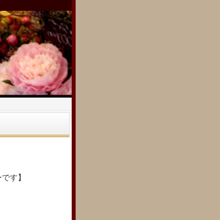
た
ーです】