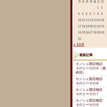
月
火
水
木
金
土
日
1
2
3
4
5
6
7
8
9
10
11
12
13
14
15
16
17
18
19
20
21
22
23
24
25
26
27
28
29
30
31
« 10月
最新記事
カノシェ開店物語
その１〜その９（最
終回）
カノシェ開店物語
その１〜その８
カノシェ開店物語
その１〜その７
カノシェ開店物語
その１〜その６