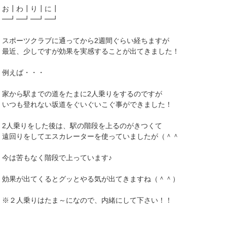
お┃わ┃り┃に┃
━┛━┛━┛━┛
スポーツクラブに通ってから2週間ぐらい経ちますが
最近、少しですが効果を実感することが出てきました！
例えば・・・
家から駅までの道をたまに2人乗りをするのですが
いつも登れない坂道をぐいぐいこぐ事ができました！
2人乗りをした後は、駅の階段を上るのがきつくて
遠回りをしてエスカレーターを使っていましたが（＾＾ゞ
今は苦もなく階段で上っています♪
効果が出てくるとグッとやる気が出てきますね（＾＾）
※２人乗りはたま～になので、内緒にして下さい！！