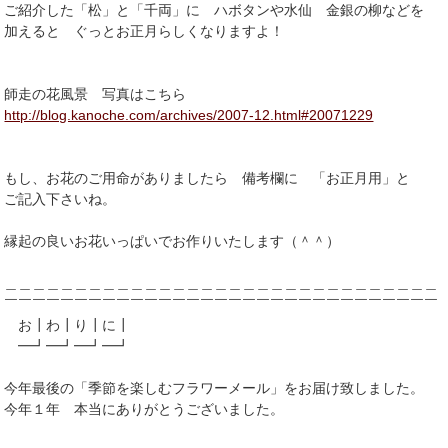
ご紹介した「松」と「千両」に ハボタンや水仙 金銀の柳などを
加えると ぐっとお正月らしくなりますよ！
師走の花風景 写真はこちら
http://blog.kanoche.com/archives/2007-12.html#20071229
もし、お花のご用命がありましたら 備考欄に 「お正月用」と
ご記入下さいね。
縁起の良いお花いっぱいでお作りいたします（＾＾）
＿＿＿＿＿＿＿＿＿＿＿＿＿＿＿＿＿＿＿＿＿＿＿＿＿＿＿＿＿＿＿
￣￣￣￣￣￣￣￣￣￣￣￣￣￣￣￣￣￣￣￣￣￣￣￣￣￣￣￣￣￣￣
お┃わ┃り┃に┃
━┛━┛━┛━┛
今年最後の「季節を楽しむフラワーメール」をお届け致しました。
今年１年 本当にありがとうございました。