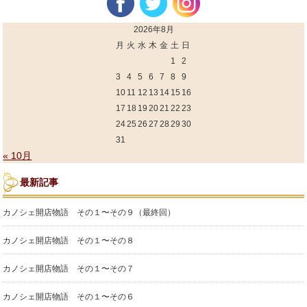
2026年8月
月
火
水
木
金
土
日
1
2
3
4
5
6
7
8
9
10
11
12
13
14
15
16
17
18
19
20
21
22
23
24
25
26
27
28
29
30
31
« 10月
最新記事
カノシェ開店物語 その１〜その９（最終回）
カノシェ開店物語 その１〜その８
カノシェ開店物語 その１〜その７
カノシェ開店物語 その１〜その６