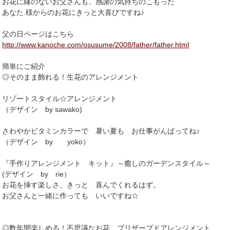
お花に縁のないお父さんも、感謝の気持ちのこもった
あなた.様からのお花にきっと大喜びですね♪
父の日ページはこちら
http://www.kanoche.com/osusume/2008/father/father.html
簡単にご紹介
◎そのまま飾れる！生花のアレンジメント
リゾートスタイル☆アレンジメント
（デザイン by sawako)
さわやかビタミンカラーで 暑い夏も お仕事がんばってね♪
（デザイン by yoko）
『手作りアレンジメント キット』～癒しのガーデンスタイル～
(デザイン by rie）
お花を挿す楽しさ、きっと 喜んでくれるはず。
お父さんと一緒に作っても いいですね☆
◎数年間楽しめる！不思議なお花 プリザーブドアレンジメント