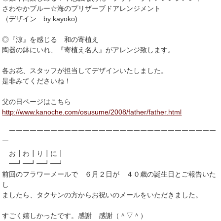
さわやかブルー☆海のプリザーブドアレンジメント
（デザイン by kayoko)
◎『涼』を感じる 和の寄植え
陶器の鉢にいれ、『寄植え名人』がアレンジ致します。
各お花、スタッフが担当してデザインいたしました。
是非みてくださいね！
父の日ページはこちら
http://www.kanoche.com/osusume/2008/father/father.html
￣￣￣￣￣￣￣￣￣￣￣￣￣￣￣￣￣￣￣￣￣￣￣￣￣￣￣￣￣￣
￣
お┃わ┃り┃に┃
━┛━┛━┛━┛
前回のフラワーメールで ６月２日が ４０歳の誕生日とご報告いた
し
ましたら、タクサンの方からお祝いのメールをいただきました。
すごく嬉しかったです。感謝 感謝（＾▽＾）