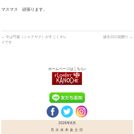
マスマス 頑張ります。
←
今は芍薬（シャクヤク）がすごくキレ
誕生日の花贈り
→
イです
ホームページはこちら♪
2026年8月
月
火
水
木
金
土
日